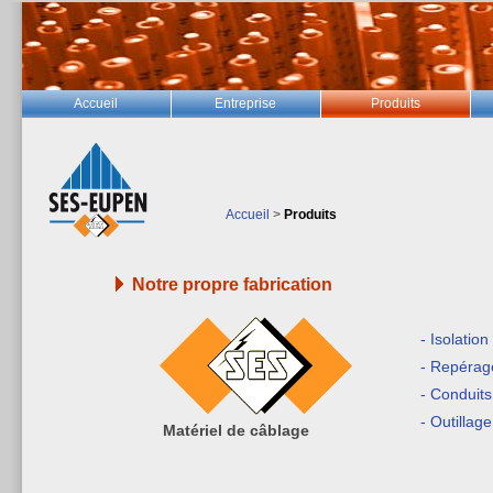
Accueil
Entreprise
Produits
Accueil
>
Produits
Notre propre fabrication
- Isolation
- Repérag
- Conduits
- Outillag
Matériel de câblage