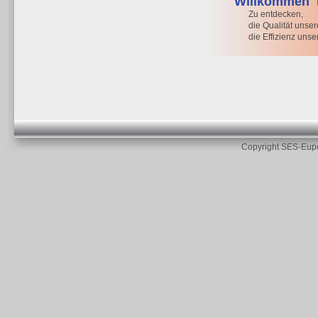
Willkommen
Zu entdecken,
die Qualität unser
die Effizienz unse
Copyright SES-Eup