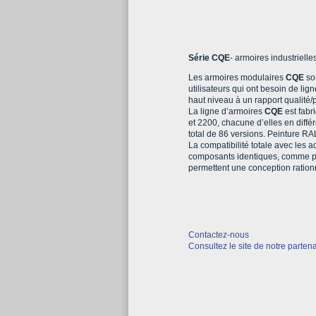
Série CQE
- armoires industriell
Les armoires modulaires
CQE
so
utilisateurs qui ont besoin de li
haut niveau à un rapport qualité/p
La ligne d’armoires
CQE
est fabr
et 2200, chacune d’elles en diffé
total de 86 versions. Peinture RA
La compatibilité totale avec les 
composants identiques, comme por
permettent une conception rationn
Contactez-nous
Consultez le site de notre parten