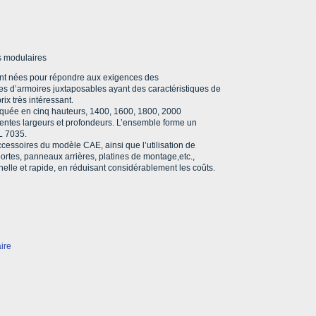
es modulaires
nt nées pour répondre aux exigences des
gnes d’armoires juxtaposables ayant des caractéristiques de
rix très intéressant.
iquée en cinq hauteurs, 1400, 1600, 1800, 2000
rentes largeurs et profondeurs. L’ensemble forme un
L 7035.
accessoires du modèle CAE, ainsi que l’utilisation de
tes, panneaux arrières, platines de montage,etc.,
elle et rapide, en réduisant considérablement les coûts.
aire