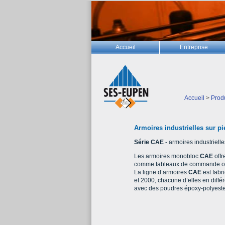
Accueil
Entreprise
Accueil
>
Prod
Armoires industrielles sur p
Série CAE
- armoires industriel
Les armoires monobloc
CAE
offr
comme tableaux de commande ou
La ligne d’armoires
CAE
est fabr
et 2000, chacune d’elles en diffé
avec des poudres époxy-polyeste