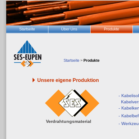
Startseite
Über Uns
Produkte
Startseite
>
Produkte
Unsere eigene Produktion
- Kabeliso
Kabelve
- Kabelke
- Kabelbe
Verdrahtungsmaterial
- Werkzeu