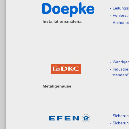
- Leitungs
- Fehlerst
Installationsmaterial
- Reihene
- Wandge
- Industri
standard
Metallgehäuse
- Sicherun
- Sicherun