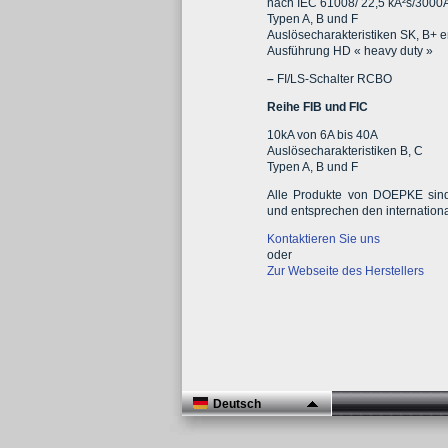
nach IEC 61008/ 22,5 kA²s/3000
Typen A, B und F
Auslösecharakteristiken SK, B+ 
Ausführung HD « heavy duty »
–
FI/LS-Schalter RCBO
Reihe FIB und FIC
10kA von 6A bis 40A
Auslösecharakteristiken B, C
Typen A, B und F
Alle Produkte von DOEPKE sind 
und entsprechen den internation
Kontaktieren Sie uns
oder
Zur Webseite des Herstellers
Deutsch