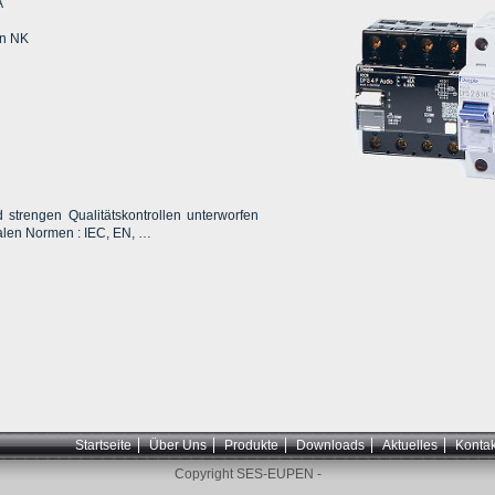
A
en NK
strengen Qualitätskontrollen unterworfen
alen Normen : IEC, EN, …
Startseite
Über Uns
Produkte
Downloads
Aktuelles
Kontak
Copyright SES-EUPEN -