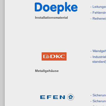
- Leitungs
- Fehlerst
Installationsmaterial
- Reihene
- Wandge
- Industri
standard
Metallgehäuse
- Sicherun
- Sicherun