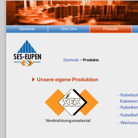
Startseite
Über Uns
Produkte
Startseite
>
Produkte
Unsere eigene Produktion
- Kabeliso
Kabelve
- Kabelke
- Kabelbe
Verdrahtungsmaterial
- Werkzeu