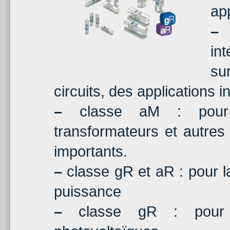
app
–
c
in
su
circuits, des applications 
–
classe aM : pour u
transformateurs et autre
importants.
–
classe gR et aR : pour l
puissance
–
classe gR : pour la