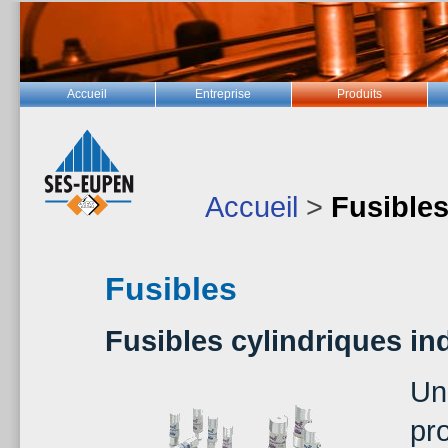
Accueil
Entreprise
Produits
Accueil
>
Fusible
Fusibles
Fusibles cylindriques ind
Un
pr