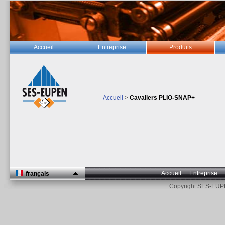
Accueil
Entreprise
Produits
Accueil
>
Cavaliers PLIO-SNAP+
Accueil
Entreprise
français
Copyright SES-EUP