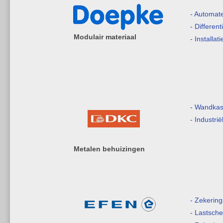
- Automat
- Differen
Modulair materiaal
- Installat
- Wandkas
- Industri
Metalen behuizingen
- Zekerin
- Lastsche