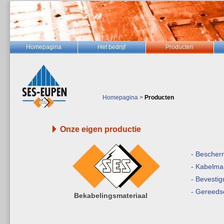
Homepagina
Het bedrijf
Producten
Homepagina
>
Producten
Onze eigen productie
- Bescherm
- Kabelma
- Bevesti
- Gereed
Bekabelingsmateriaal