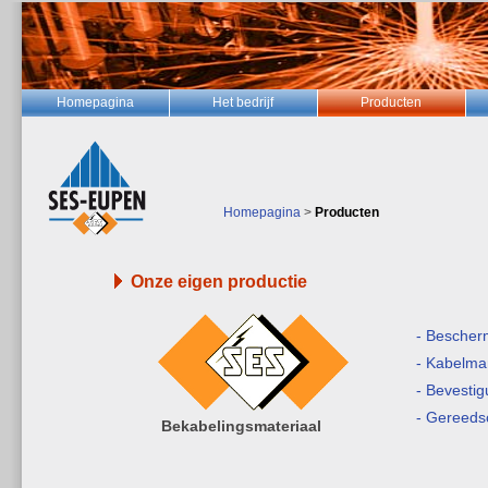
Homepagina
Het bedrijf
Producten
Homepagina
>
Producten
Onze eigen productie
- Bescherm
- Kabelma
- Bevesti
- Gereed
Bekabelingsmateriaal