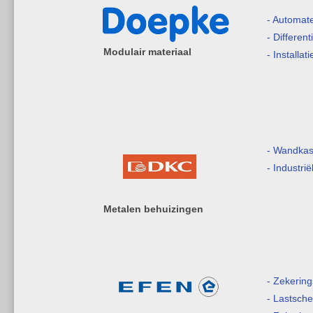
- Automat
- Differen
Modulair materiaal
- Installat
- Wandkas
- Industri
Metalen behuizingen
- Zekerin
- Lastsche