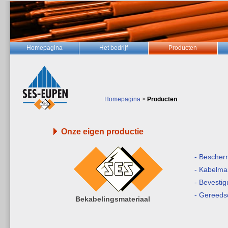
Homepagina
Het bedrijf
Producten
Homepagina
>
Producten
Onze eigen productie
- Bescherm
- Kabelma
- Bevesti
- Gereed
Bekabelingsmateriaal