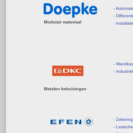
- Automat
- Differen
Modulair materiaal
- Installat
- Wandkas
- Industri
Metalen behuizingen
- Zekerin
- Lastsche