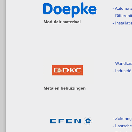
- Automat
- Differen
Modulair materiaal
- Installat
- Wandkas
- Industri
Metalen behuizingen
- Zekerin
- Lastsche