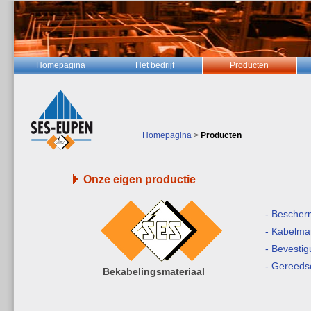
Homepagina
Het bedrijf
Producten
Homepagina
>
Producten
Onze eigen productie
- Bescherm
- Kabelma
- Bevesti
- Gereed
Bekabelingsmateriaal