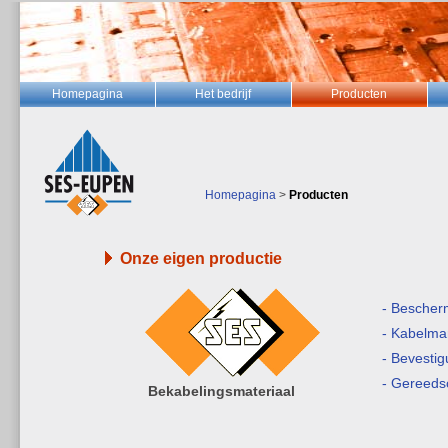
Homepagina
Het bedrijf
Producten
Homepagina
>
Producten
Onze eigen productie
- Bescherm
- Kabelma
- Bevesti
- Gereed
Bekabelingsmateriaal