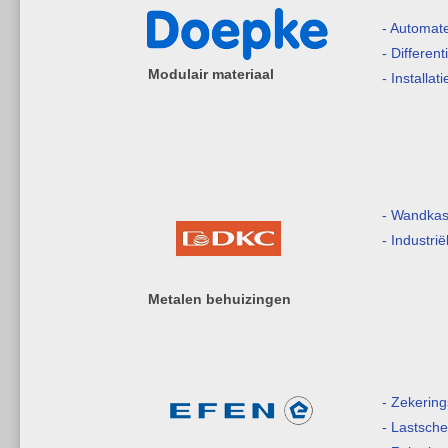
- Automat
- Differen
Modulair materiaal
- Installat
- Wandkas
- Industri
Metalen behuizingen
- Zekerin
- Lastsche