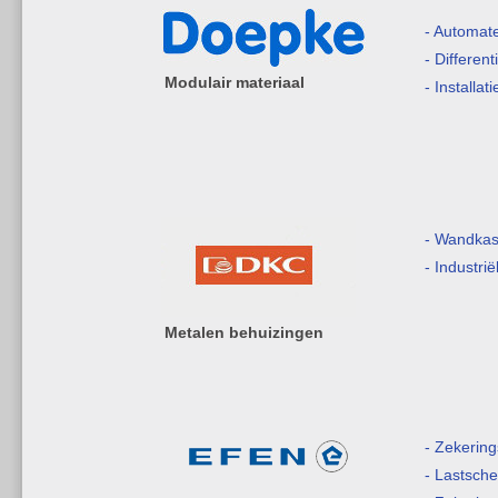
- Automat
- Differen
Modulair materiaal
- Installat
- Wandkas
- Industri
Metalen behuizingen
- Zekerin
- Lastsche