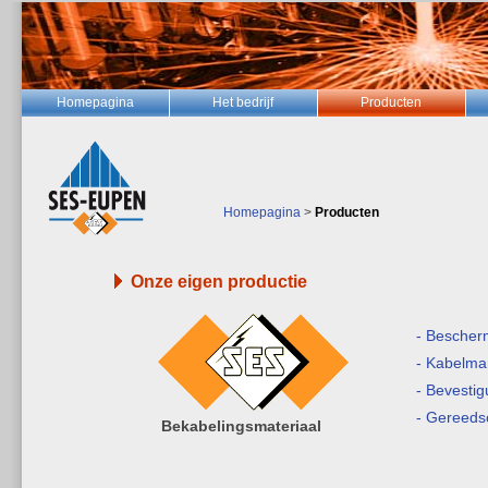
Homepagina
Het bedrijf
Producten
Homepagina
>
Producten
Onze eigen productie
- Bescherm
- Kabelma
- Bevesti
- Gereed
Bekabelingsmateriaal