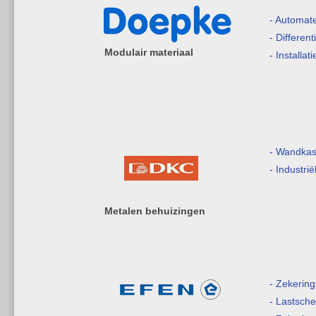
- Automat
- Differen
Modulair materiaal
- Installat
- Wandkas
- Industri
Metalen behuizingen
- Zekerin
- Lastsche