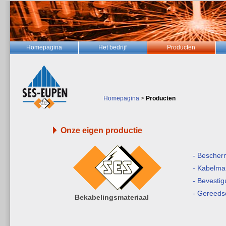
Homepagina
Het bedrijf
Producten
Homepagina
>
Producten
Onze eigen productie
- Bescherm
- Kabelma
- Bevesti
- Gereed
Bekabelingsmateriaal