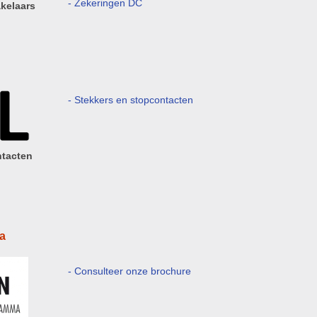
- Zekeringen DC
kelaars
- Stekkers en stopcontacten
ntacten
a
- Consulteer onze brochure