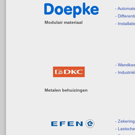
- Automat
- Differen
Modulair materiaal
- Installat
- Wandkas
- Industri
Metalen behuizingen
- Zekerin
- Lastsche