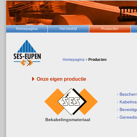
Homepagina
Het bedrijf
Producten
Homepagina
>
Producten
Onze eigen productie
- Bescherm
- Kabelma
- Bevesti
- Gereed
Bekabelingsmateriaal