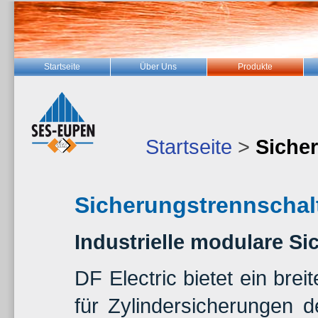
Startseite
Über Uns
Produkte
Startseite
>
Siche
Sicherungstrennschal
Industrielle modulare S
DF Electric bietet ein br
für Zylindersicherungen 